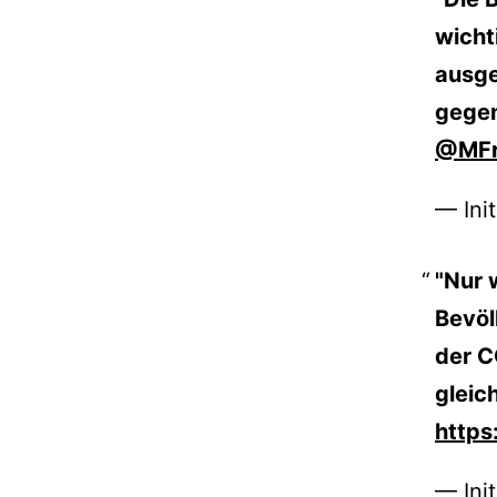
wicht
ausge
gegen
@MFr
— Ini
"Nur 
Bevöl
der C
gleic
http
— Ini