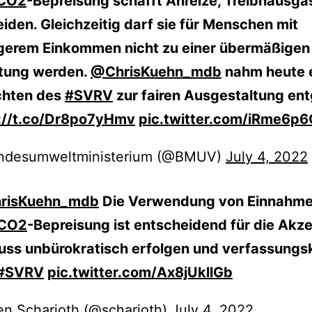
CO2
-Bepreisung schafft Anreize, Treibhausga
iden. Gleichzeitig darf sie für Menschen mit
gerem Einkommen nicht zu einer übermäßigen
tung werden.
@ChrisKuehn_mdb
nahm heute 
chten des
#SVRV
zur fairen Ausgestaltung en
://t.co/Dr8po7yHmv
pic.twitter.com/iRme6p
ndesumweltministerium (@BMUV)
July 4, 2022
risKuehn_mdb
Die Verwendung von Einnahme
CO2
-Bepreisung ist entscheidend für die Akz
uss unbürokratisch erfolgen und verfassung
#SVRV
pic.twitter.com/Ax8jUkllGb
n Scharioth (@scharioth)
July 4, 2022