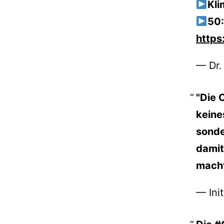
Kli
50:
https
— Dr.
"Die 
keine
sonde
damit
mach
— Ini