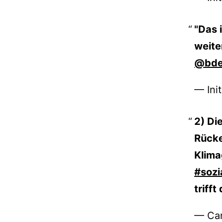
"Das 
weite
@bde
— Ini
2) Di
Rücke
Klima
#sozi
triff
— Car