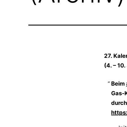
27. Kal
(4. – 10.
Beim
Gas-K
durch
https