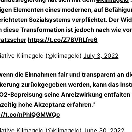
igen Elementen eines modernen, auf Befähigu
richteten Sozialsystems verpflichtet. Der Wi
 diese Transformation ist jedoch nach wie vor
atzscher
https://t.co/Z7BVRLfre6
tiative Klimageld (@klimageld)
July 3, 2022
wenn die Einnahmen fair und transparent an di
kerung zurückgegeben werden, kann das Ins
O2-Bepreisung seine Anreizwirkung entfalten
hzeitig hohe Akzeptanz erfahren."
s://t.co/nPhlQGMWQo
tiative Klimageld (@klimageld)
June 30, 2022