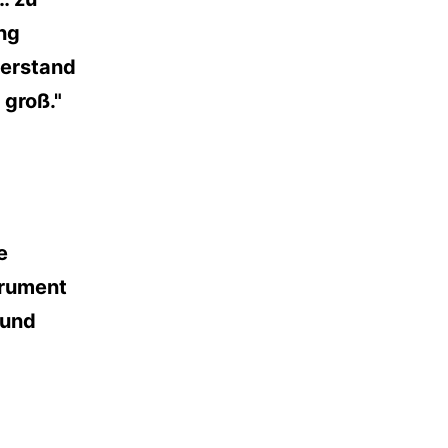
ng
derstand
 groß."
e
trument
 und