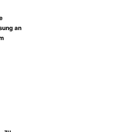
e
sung an
im
… zu