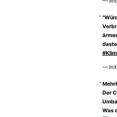
— Ini
"Würd
Verbr
ärmer
daste
#Klim
— Ini
Mehrh
Der C
Umbau
Was a