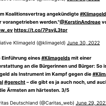
im Koalitionsvertrag angekündigte
#Klimageld
r vorangetrieben werden."
@KerstinAndreae
v
w_ev
https://t.co/7PsvjL3tpr
tiative Klimageld (@klimageld)
June 30, 2022
e Einführung eines
#Klimagelds
mit einer
rstattung an die Bürgerinnen und Bürger: So is
geld als Instrument im Kampf gegen die
#Klim
al
#gerecht
– die gibt es ja auch noch, und auc
t die Ärmsten am härtesten. 3/5
itas Deutschland (@Caritas_web)
June 29, 202