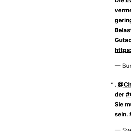
Die
#
verme
gerin
Belas
Guta
https
— Bu
.
@Ch
der
#
Sie m
sein.
— Sve