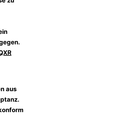
se zu
ein
tgegen.
6QXR
n aus
eptanz.
skonform