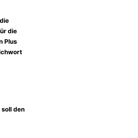
die
ür die
n Plus
tichwort
soll den