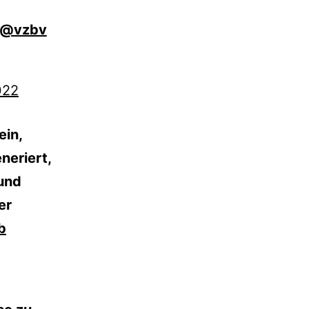
@vzbv
022
ein,
neriert,
 und
er
b