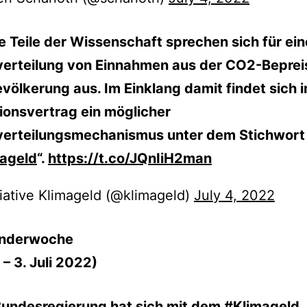
e Teile der Wissenschaft sprechen sich für ein
erteilung von Einnahmen aus der CO2-Beprei
evölkerung aus. Im Einklang damit findet sich 
tionsvertrag ein möglicher
erteilungsmechanismus unter dem Stichwort
ageld
“.
https://t.co/JQnIiH2man
tiative Klimageld (@klimageld)
July 4, 2022
enderwoche
 – 3. Juli 2022)
Bundesregierung hat sich mit dem
#Klimageld