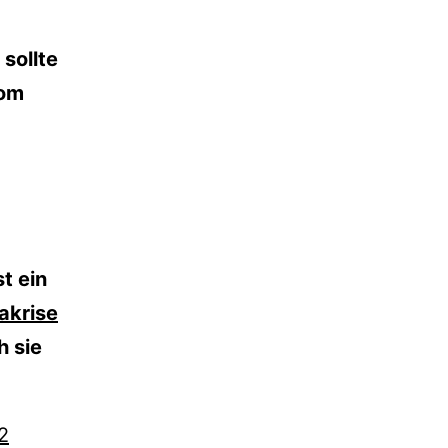
sollte
om
t ein
akrise
h sie
2