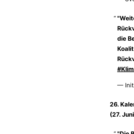
"Weit
Rückv
die B
Koali
Rückv
#Klim
— Ini
26. Kal
(27. Juni
"Die 